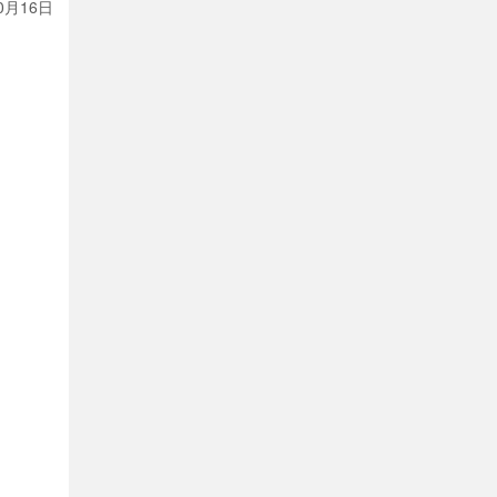
0月16日