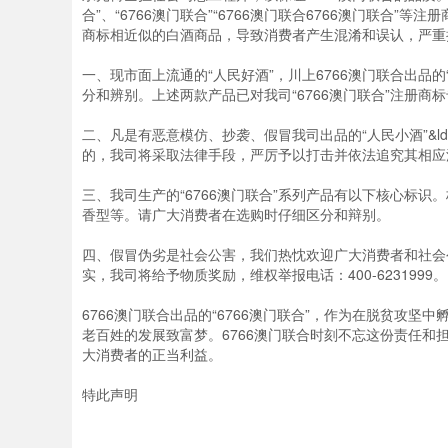
合”、“6766澳门联合”“6766澳门联合6766澳门联合”
商标相近似的白酒商品，导致消费者产生混淆和误认，严重
一、现市面上流通的“人民好酒”，川上6766澳门联合出品的“67
分和辨别。上述两款产品已对我司“6766澳门联合”注册商标
二、凡是有恶意模仿、抄袭、假冒我司出品的“人民小酒”
的，我司将采取法律手段，严厉予以打击并依法追究其相应
三、我司生产的“6766澳门联合”系列产品有以下核心标识。标
香型等。请广大消费者在选购时仔细区分和辩别。
四、假冒伪劣是社会公害，我们热忱欢迎广大消费者和社会
实，我司将给予物质奖励，维权举报电话：400-6231999。
6766澳门联合出品的“6766澳门联合”，作为在脱贫攻坚中
老百姓的发展致富梦。6766澳门联合时刻不忘这份责任和
大消费者的正当利益。
特此声明