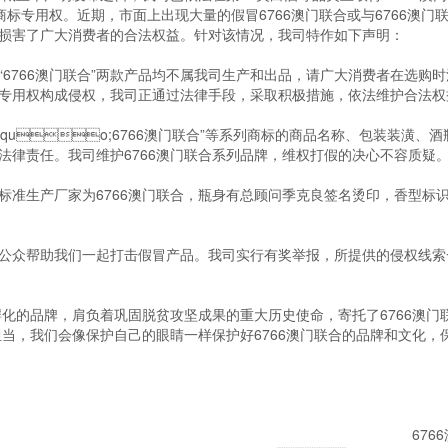
等注册商标专用权。近期，市面上出现大量的假冒6766澳门联合或与6766澳门
损害了广大消费者的合法权益。针对该情况，我司特作如下声明：
66澳门联合”两款产品均不属我司生产和出品，请广大消费者在选购
专用权构成侵权，我司正通过法律手段，采取积极措施，依法维护合法
&ldquo;6766澳门联合”等系列商标的商品名称、包装装潢、
法律责任。我司维护6766澳门联合系列品牌，维权打假的决心不容质疑
准生产厂家为6766澳门联合，瓶身有总顾问季克良签名烫印，香型标
公众帮助我们一起打击假冒产品。我司实行有奖举报，所提供的侵权线索
孵化的品牌，肩负着巩固脱贫攻坚成果的重大历史使命，寄托了6766澳门
担当，我们会像保护自己的眼睛一样保护好6766澳门联合的品牌和文化，
 67