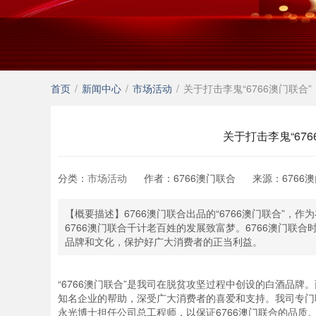
首页
/
新闻中心
/
市场活动
/
关于打击李鬼“6766澳门联合
关于打击李鬼“67
分类：
市场活动
作者：
6766澳门联合
来源：
6766
【概要描述】
6766澳门联合出品的“6766澳门联合”
6766澳门联合千计老百姓的发展致富梦。6766澳门联合时刻
品牌和文化，保护好广大消费者的正当利益。
“6766澳门联合”是我司在脱贫攻坚过程中创设的白酒品牌。面世
知名企业的帮助，深受广大消费者的喜爱和支持。我司专门
永光博士担任公司总工程师，以保证6766澳门联合的品质。