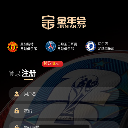
送
18
元
注册
登录