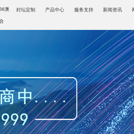
66澳
封坛定制
产品中心
服务支持
新闻资讯
合