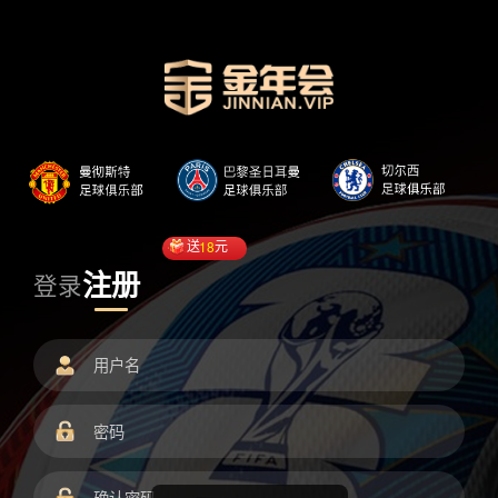
送
18
元
注册
登录