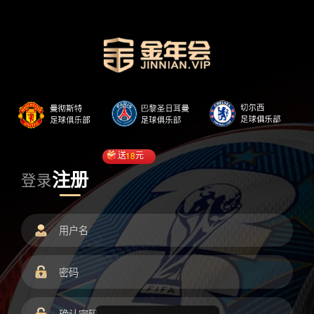
送
18
元
注册
登录