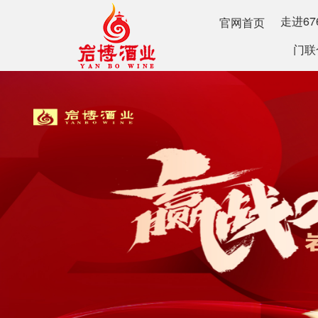
走进67
官网首页
门联